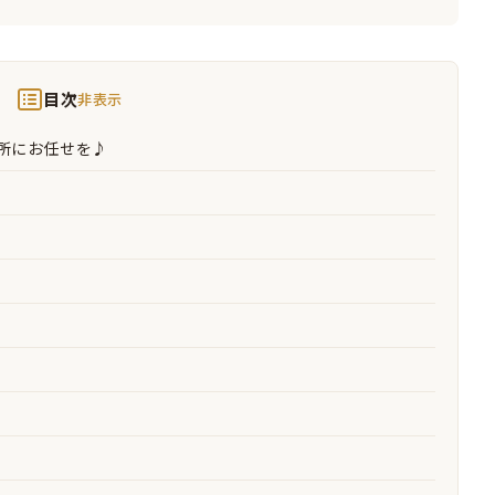
目次
非表示
所にお任せを♪