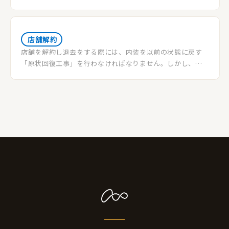
ます。いざ、飲食店舗の解約・閉店を検討し始めた際にまず
何から考えるべきなのか、何をすべきなのか悩む方も多い
でしょう。賃貸物件であれば賃貸契約を解約しなくてはなり
ませんし厨房機器などの内装等も撤去しなくてはなりませ
店舗解約
ん。日程決めや手順を間違えてしまうと思わぬトラブルが
店舗を解約し退去をする際には、内装を以前の状態に戻す
発生してしまうことでしょう。何より気になってくるのはど
「原状回復工事」を行わなければなりません。しかし、正
れくらいの費用がかかるものなのか?当記事では店舗の解
しい手順・流れを理解していないとトラブルの元となり、余
約・閉店をする場合にどういった流れになるのか説明して
分な高額費用がかかる危険性が隣り合わせにあります。本記
いきます。
事では、店舗解約時の流れと進め方、不動産会社目線の注
意点とポイントをご説明させていただきます。