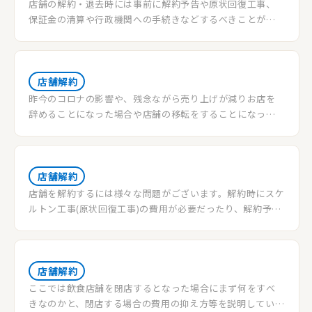
店舗の解約・退去時には事前に解約予告や原状回復工事、
保証金の清算や行政機関への手続きなどするべきことが多
いです。忙しい中での作業になる上に不慣れな部分もあるの
で、非常にトラブルが発生しやすいので注意が必要です。当
記事では店舗の解約・退去時に発生しやすいトラブルとそ
の対処法や抑えるべき注意点をご紹介します。
店舗解約
昨今のコロナの影響や、残念ながら売り上げが減りお店を
辞めることになった場合や店舗の移転をすることになった
場合。さぁではお知らせを出して、シャッターを閉じてOK!
という訳にはいきません。設備の調整や整理、看板や装飾
の撤去、内装の取り外しや店舗自体の解体等々....しなくて
はならない事が沢山あり結果コストや時間、手間がかかり
店舗解約
ます。以上の事で頭を抱えてしまう大阪の店主様へ、みやこ
店舗を解約するには様々な問題がございます。解約時にスケ
不動産企画ではコストを抑えた閉店の仕方をご提案・サポ
ルトン工事(原状回復工事)の費用が必要だったり、解約予告
ートをさせて頂きます。
期間の間の空家賃が発生したりします。弊社ではその場合の
おとくな解約方法をお伝えしております。
店舗解約
ここでは飲食店舗を閉店するとなった場合にまず何をすべ
きなのかと、閉店する場合の費用の抑え方等を説明していき