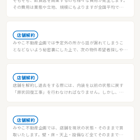
そもそも、飲食店を開業するのも様々な費用が発生します。
を抑え、高く売る「居抜き売却」やそれを成功させるポイ
その費用は業態や立地、規模にもよりますが全国平均でお
ントと合わせて解約までの必要な手続きと費用についてご
よそ1000万円前後。開業時に投資した金額を営業開始から3
紹介します。
～6年程度で回収するのが理想ではありますが、それまでに
閉店してしまうお店も多いのが事実です。そこで今回は、店
舗を閉店する場合にはどんな費用がかかるのかを解説しま
店舗解約
す。
みやこ不動産企画では予定外の所から話が漏れてしまうこ
となどないよう秘密裏にした上で、次の物件希望者探しや物
件の貸主様との交渉、契約関連のサポートなどを進めてい
くようになっています。条件が揃い、前向きに物件をご検討
いただけている方だけに店舗様の物件情報等を公開し、マ
ッチングを行います。
店舗解約
店舗を解約し退去をする際には、内装を以前の状態に戻す
「原状回復工事」を行わなければなりません。しかし、正
しい手順・流れを理解していないとトラブルの元となり、余
分な高額費用がかかる危険性が隣り合わせにあります。本記
事では、店舗解約時の流れと進め方、不動産会社目線の注
意点とポイントをご説明させていただきます。
店舗解約
みやこ不動産企画では、店舗を現状の状態・そのままで買
取いたします。壁・床・天上・設備など全てそのままで