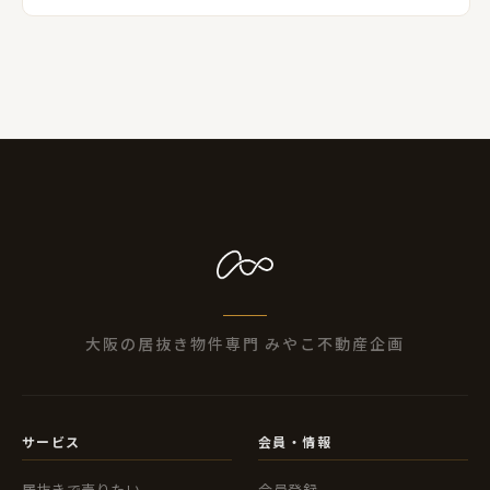
OK。貸主様との交渉も全て代行で行う為安心です♪店舗を
閉店・解約するならまずは無料でご相談を♪
大阪の居抜き物件専門 みやこ不動産企画
サービス
会員・情報
居抜きで売りたい
会員登録