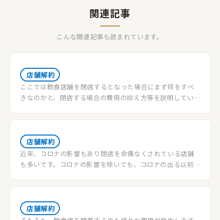
関連記事
こんな関連記事も読まれています。
店舗解約
ここでは飲食店舗を閉店するとなった場合にまず何をすべ
きなのかと、閉店する場合の費用の抑え方等を説明していき
ます。いざ、飲食店舗の解約・閉店を検討し始めた際にまず
何から考えるべきなのか、何をすべきなのか悩む方も多い
でしょう。賃貸物件であれば賃貸契約を解約しなくてはなり
ませんし厨房機器などの内装等も撤去しなくてはなりませ
店舗解約
ん。日程決めや手順を間違えてしまうと思わぬトラブルが
近年、コロナの影響もあり閉店を余儀なくされている店舗
発生してしまうことでしょう。何より気になってくるのはど
も多いです。コロナの影響を除いても、コロナの出る以前で
れくらいの費用がかかるものなのか?当記事では店舗の解
開店から2年以内に50%以上の店舗が、更に5年以内では
約・閉店をする場合にどういった流れになるのか説明して
70%以上の店舗が閉店している。といったデータもあるの
いきます。
で自分は大丈夫と言い切れない状態です。なんらかの原因で
残念ながら店舗の解約や閉店・移転を行う場合にはどのよ
店舗解約
うな流れになるのでしょうか。当記事では閉店時のコスト