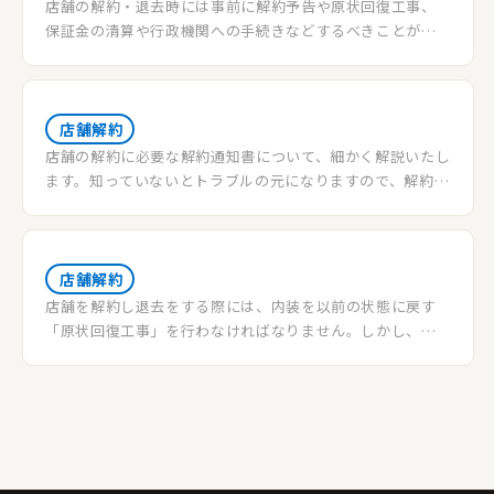
店舗の解約・退去時には事前に解約予告や原状回復工事、
保証金の清算や行政機関への手続きなどするべきことが多
いです。忙しい中での作業になる上に不慣れな部分もあるの
で、非常にトラブルが発生しやすいので注意が必要です。当
記事では店舗の解約・退去時に発生しやすいトラブルとそ
の対処法や抑えるべき注意点をご紹介します。
店舗解約
店舗の解約に必要な解約通知書について、細かく解説いたし
ます。知っていないとトラブルの元になりますので、解約通
知書の書式・ルールなどについて把握していきましょう。
店舗解約
店舗を解約し退去をする際には、内装を以前の状態に戻す
「原状回復工事」を行わなければなりません。しかし、正
しい手順・流れを理解していないとトラブルの元となり、余
分な高額費用がかかる危険性が隣り合わせにあります。本記
事では、店舗解約時の流れと進め方、不動産会社目線の注
意点とポイントをご説明させていただきます。