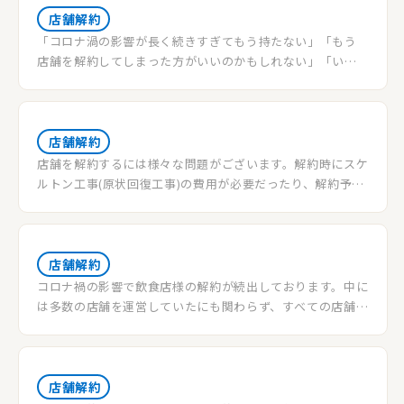
店舗解約
「コロナ渦の影響が長く続きすぎてもう持たない」「もう
店舗を解約してしまった方がいいのかもしれない」「いざ
店舗解約する場合、どういった流れになるか把握しておき
たい」そうお考えの方もこの時代多いでしょう。ここでは、
一見複雑に思える店舗の解約・退去までの手順をわかりや
すく解説していきます。また、中にはトラブルになる可能性
店舗解約
がある項目もありますのでそちらも記載しています。参考に
店舗を解約するには様々な問題がございます。解約時にスケ
してスムーズな解約になるようにしていきましょう。流れと
ルトン工事(原状回復工事)の費用が必要だったり、解約予告
しては、大きく分けて以下の3つとなります。①店舗の解約
期間の間の空家賃が発生したりします。弊社ではその場合の
予告を申告する②店舗の内装等の原状回復工事をする③敷
おとくな解約方法をお伝えしております。
金の返金を受け取り、退去完了、となります。順番に細かく
解説していきます。
店舗解約
コロナ禍の影響で飲食店様の解約が続出しております。中に
は多数の店舗を運営していたにも関わらず、すべての店舗を
解約して会社を清算した経営者様もいらっしゃいました。
今回はその背景や方法などを記事に残せたらと思っており
ます。
店舗解約