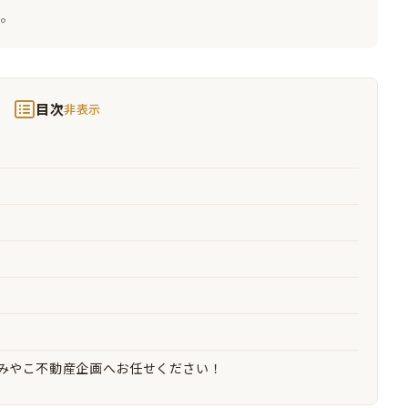
。
目次
非表示
みやこ不動産企画へお任せください！