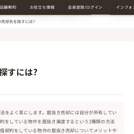
店舗解約
お役立ち情報
会員登録/ログイン
インフォ
の売却先を探すには?
店舗解約について詳しく
店舗に関する記事一覧
会員登録
成約事例
解約に関する記事
ログイン
会社概要
お問い合
探すには?
方法をよく耳にします。居抜き売却には自分が所有してい
約をしている物件を居抜き譲渡するという2種類の方法
貸借契約をしている物件の居抜き売却についてメリットや