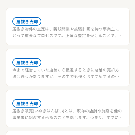
居抜き売却
居抜き物件の査定は、新規開業や拡張計画を持つ事業主に
とって重要なプロセスです。正確な査定を受けることで、自
身のビジネス計画に合った最適な物件を見つけることがで
きます。本記事では、居抜き物件の査定をお願いするための
ステップバイステップガイドを提供します。これに従って、
成功への道を切り拓きましょう。
居抜き売却
今まで経営していた店舗から撤退するときに店舗の売却方
法は幾つかありますが、その中でも強くおすすめするのは
居抜き売却です。
居抜き売却
居抜き販売(いぬきはんばい)とは、既存の店舗や施設を他の
事業者に譲渡する形態のことを指します。つまり、すでに存
在する店舗や事業の運営に必要な設備や備品、営業権など
を含めて、一括して販売することを意味します。以下のよう