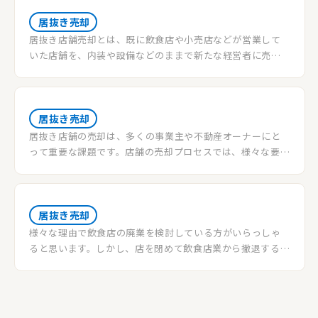
な場合に居抜き販売が行われることがあります。
居抜き売却
居抜き店舗売却とは、既に飲食店や小売店などが営業して
いた店舗を、内装や設備などのままで新たな経営者に売却
することを指します。この方法は、新たな事業主にとって立
地や設備の面でメリットがあり、既存の店舗経営者にとって
は店舗の引き継ぎ先を見つける手段として利用されます。居
抜き店舗売却に関する重要な要素や手順について詳しく解
居抜き売却
説します。
居抜き店舗の売却は、多くの事業主や不動産オーナーにと
って重要な課題です。店舗の売却プロセスでは、様々な要素
が関与し、成功への鍵を握ります。以下では、店舗売却に関
する重要なポイントを紹介します。
居抜き売却
様々な理由で飲食店の廃業を検討している方がいらっしゃ
ると思います。しかし、店を閉めて飲食店業から撤退するに
も時間とコストがかかります。コストを少しでも抑えるため
にお勧めするのが店舗の居抜き売却です。この記事では、居
抜き売却の流れや需要な点を説明したいと思います。