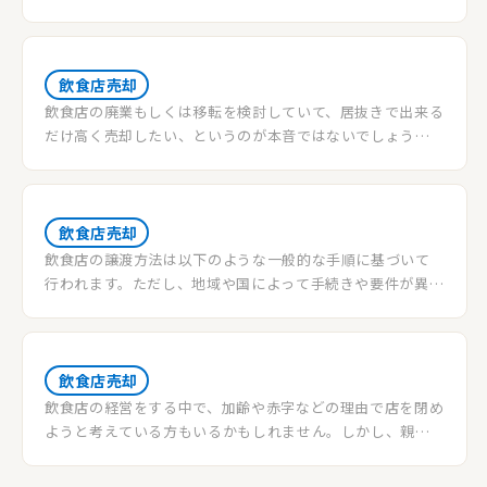
ることは容易ではありません。本記事では、飲食店の売却
査定について詳しく解説し、成功するためのポイントをご
紹介します。
飲食店売却
飲食店の廃業もしくは移転を検討していて、居抜きで出来る
だけ高く売却したい、というのが本音ではないでしょうか?
当記事では、一般的な居抜き物件の売却相場から、売却価
格を決める重要なポイントを解説していきます。
飲食店売却
飲食店の譲渡方法は以下のような一般的な手順に基づいて
行われます。ただし、地域や国によって手続きや要件が異な
る場合がありますので、具体的な情報を入手するためには地
元の法律や規制を確認することが重要です。
飲食店売却
飲食店の経営をする中で、加齢や赤字などの理由で店を閉め
ようと考えている方もいるかもしれません。しかし、親族
や他の人に店を継いでもらうことで廃業せずに店を存続で
きる可能性があります。近年では親族への引継ぎよりも