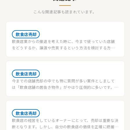
こんな関連記事も読まれています。
飲食店売却
飲食店業からの撤退を考えた時に、今まで使っていた店舗
をどうするか、譲渡や売買するという方法を検討する方も
多いと思います。売却によって得た利益により経営不振での
店じまいでも損失無く店舗を手放すことが出来る可能性も
あります。この記事では、特に店舗譲渡について紹介しま
す。
飲食店売却
今までの店舗売却の中でも特に質問が多い案件としまして
は「飲食店舗の居抜き物件」がやはり圧倒的に多いです。弊
社はこの飲食店舗の居抜き物件をメイン取り扱っておりま
すので、その中でも特に多く出てくる質問をまとめて記事に
しておきたいと思います。是非ともこれから飲食店舗を居抜
きで売却・購入しようとしている方のお役に立てれば幸い
飲食店売却
です。
飲食店の経営をしているオーナーにとって、売却は重要な決
断となります。しかし、自分の飲食店の価値を正確に把握す