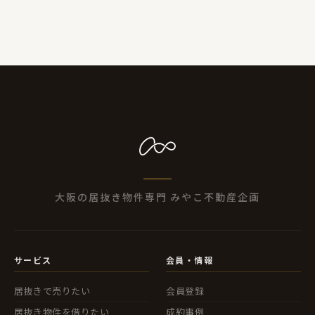
M&Aによって店を継いでもらう方法のほうが増加していま
す。では飲食店を引き継いでもらうにはどうすれば良いか、
必要な手続きや押さえておきたいポイントを解説したいと
思います。
大阪の居抜き物件専門 みやこ不動産企画
サービス
会員・情報
居抜きで売りたい
会員登録
居抜き物件を借りたい
成約事例