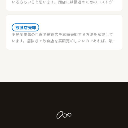
いる方もいると思います。閉店には撤退のためのコストが必
要になるので、店舗譲渡をしてより多くの売却益を得たいと
思うでしょう。店舗譲渡にはどのようなものが良いのか、よ
り良い条件で譲渡を行うためのポイントや必要な費用など
を紹介いたします。
飲食店売却
不動産業者の目線で飲食店を高額売却する方法を解説して
います。居抜きで飲食店を高額売却したいのであれば、最後
までお読みいただき是非活用していただければ幸いです。