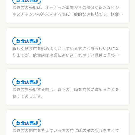
飲食店売却
飲食店の売却は、オーナーが事業からの撤退や新たなビジ
ネスチャンスの追求をする際に一般的な選択肢です。飲食店
の売却プロセスは、慎重な計画と適切な戦略を必要としま
す。以下では、飲食店の売却に関する一般的な手順と考慮す
べき要点について説明します。
飲食店売却
新しく飲食店を始めようとしている方には恐ろしい話にな
りますが、飲食店は廃業に追い込まれやすい職種と言われ
ています。開業してから3年以内に廃業する確率は70%程度
で、10年以内となると全体の9割の店舗が廃業しています。
特に廃業しやすい店舗は、個人経営の小規模店舗です。
飲食店売却
飲食店を売却する際は、以下の手順を参考に進めることを
おすすめします。
飲食店売却
飲食店の閉店を考えている方の中には店舗の譲渡を考えて