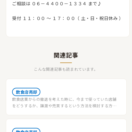
ご相談は ０６－４４００－１３３４ まで♪
受付 １１：００ 〜 １７：００（ 土・日・祝日休み ）
関連記事
こんな関連記事も読まれています。
飲食店売却
飲食店業からの撤退を考えた時に、今まで使っていた店舗
をどうするか、譲渡や売買するという方法を検討する方も
多いと思います。売却によって得た利益により経営不振での
店じまいでも損失無く店舗を手放すことが出来る可能性も
あります。この記事では、特に店舗譲渡について紹介しま
す。