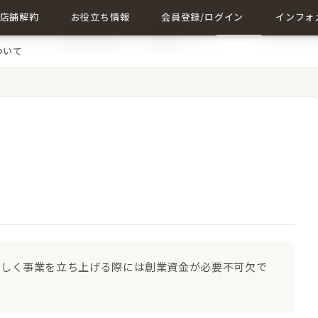
店舗解約
お役立ち情報
会員登録/ログイン
インフォ
ついて
店舗解約について詳しく
店舗に関する記事一覧
会員登録
成約事例
解約に関する記事
ログイン
会社概要
お問い合
新しく事業を立ち上げる際には創業資金が必要不可欠で