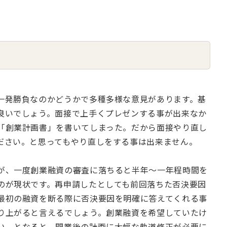
一発勝負なのかどうかで多種多様な意見があります。基
良いでしょう。面接で上手くプレゼンする事が出来なか
「創業計画書」を書いてしまった。だから面接やり直し
ださい。と思ってもやり直しをする事は出来ません。
が、一度創業融資の審査に落ちると半年～一年程時間を
のが現状です。再申請したとしても前回落ちた否決要因
最初の融資を断る際に否決要因を明確に答えてくれる事
り上がると言えるでしょう。創業融資を希望していたけ
い。となると、開業後の計画に大幅な軌道修正が必要に