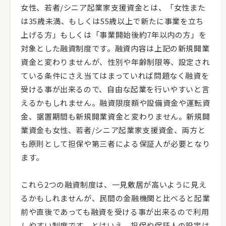
女性、若者/シニア起業家支援資金とは、「女性また
は35歳未満、もしくは55歳以上で新たに事業を立ち
上げる方」もしくは「事業開始後約7年以内の方」を
対象とした融資制度です。融資内容は上記の新規開業
資金と変わりませんが、性別や年齢制限等、設定され
ている条件にさえ当てはまっていれば問題なく融資を
受ける事が出来るので、自由な起業を行いやすいと言
えるかもしれません。融資限度額や設備資金や運転資
金、据置期間も新規開業資金と変わりません。新規開
業資金も女性、若者/シニア起業家支援資金、両方と
も原則として担保や第三者による保証人が必要となり
ます。
これら2つの融資制度は、一見敷居が高いように見え
るかもしれませんが、民間の金融機関と比べると起業
前や直後であっても融資を受ける事が出来るので利用
しやすい制度です。とはいえ、担保や保証人の設定は