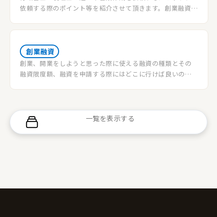
依頼する際のポイント等を紹介させて頂きます。創業融資の
審査サポートを依頼したいと考えている方だけでなく、自
分で書類作成した方が良いのではと考えている方も最後ま
で読んでいただけると幸いです。
創業融資
創業、開業をしようと思った際に使える融資の種類とその
融資限度額、融資を申請する際にはどこに行けば良いの
か、申し込み先について説明させて頂きます。
一覧を表示する