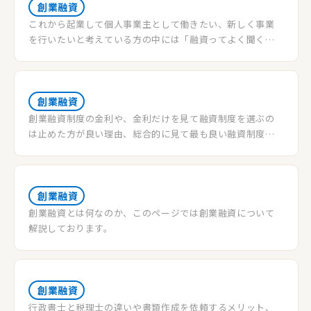
創業融資
これから起業して個人事業主として働きたい、新しく事業
を行いたいと考えている方の中には「融資ってよく聞くけ
ど、どこから融資を受けたら良いの?」「法人じゃない個人
でも融資を受けられるの?」と様々な不安や疑問を持ってい
る方もいるのではないでしょうか。このページでは、個人
事業主が創業時に融資を受ける方法について、説明させて頂
創業融資
きます。
創業融資制度の金利や、金利だけを見て融資制度を選ぶの
は止めた方が良い理由、総合的に見て最も良い融資制度に
ついて説明させて頂きます。融資を受けた際の金利や、最も
良い融資を選択したいと考えている方は是非最後まで読ん
で頂けると幸いです。
創業融資
創業融資とは何なのか、このページでは創業融資について
解説しております。
創業融資
行政書士と税理士の違いや書類作成を依頼するメリット、