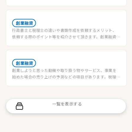
ついて説明させて頂きます。融資を受けた際の金利や、最も
良い融資を選択したいと考えている方は是非最後まで読ん
で頂けると幸いです。
創業融資
行政書士と税理士の違いや書類作成を依頼するメリット、
依頼する際のポイント等を紹介させて頂きます。創業融資の
審査サポートを依頼したいと考えている方だけでなく、自
分で書類作成した方が良いのではと考えている方も最後ま
で読んでいただけると幸いです。
創業融資
創業しようと思った動機や取り扱う物やサービス、事業を
始めた場合の売り上げの予測などの項目があります。税理士
は、そのような創業計画書の作成や作成時のサポートする
役割を担っています。
一覧を表示する