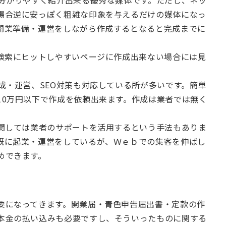
り分かりやすく紹介出来る優秀な媒体です。ただし、ネッ
場合逆に安っぽく粗雑な印象を与えるだけの媒体になっ
開業準備・運営をしながら作成するとなると完成までに
、検索にヒットしやすいページに作成出来ない場合には見
成・運営、SEO対策も対応している所が多いです。簡単
10万円以下で作成を依頼出来ます。作成は業者では無く
に関しては業者のサポートを活用するという手法もありま
既に起業・運営をしているが、Ｗｅｂでの集客を伸ばし
めできます。
要になってきます。開業届・青色申告届出書・定款の作
本金の払い込みも必要ですし、そういったものに関する