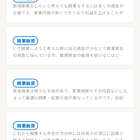
新規事業をしたいと考えても開業をするには多くの資金が
必要です。事業内容が良くできており利益を上げることが可
能であったとしても、まず開業資金を用意できなければ、
新たに出店する事は出来ません。自己資金では開業をする
には金額が足りず難しい場合には融資を受けるのも方法の
一つとしてあります。開業資金の融資について注意点や基本
開業融資
的な知識を説明していきたいと思います。
いざ開業しようと考えた時に自己資金が少なくて開業資金
の用意に悩んでいる方、開業資金の融資を受けるにはどう
すればよいか迷っている方も多いと思います。この記事で
は、自己資金が少なくても開業するための資金を用意する
ことが出来る方法として、開業融資について、種類や審査の
際に重視すべきポイントを紹介していきます。
開業融資
資金調達は様々な手段があり、事業規模やその内容などにも
よって最適な開業・起業手段が異なってくるのです。当記事
では種類別にどのような手段をとることができるのかメリ
ットとデメリットを踏まえて詳しく解説していきます。メリ
ットデメリットをきちんと把握した上で自分に最適な資金
調達方法を選びましょう。
開業融資
これから開業する予定の方の中には何処かの窓口に起業に