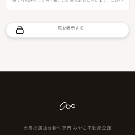
関する相談をして色々聞きたい事があると思います。とはい
え、実際どこに相談したら良いのか、どんな相談なら対応
してくれるのかが分からなくて不安な方もいるでしょう。こ
のページでは開業する際に相談出来る機関や窓口について
紹介させて頂きます。
一覧を表示する
大阪の居抜き物件専門 みやこ不動産企画