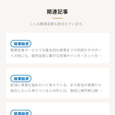
関連記事
こんな関連記事も読まれています。
開業融資
開業支援サービスでは基本的な開業までの手続きのサポー
トの他にも、販売促進に繋がる営業やインターネットを活
用したWeb戦略、資金調達といった部分までサポートを広
げてくれています。勿論、こういったサービスを利用せず自
身で思うままに開業をするのも良いですが、いざ開業とな
った際には想定外な事も起こりやすく多忙を極めるケース
開業融資
が大半です。自身が長く経営をしていくのであれば尚の事、
新規に事業を始めたいと考えている、また現在の事業から
事業に集中するためにプロにお任せすることをおすすめし
独立したいと考えている人の中には、事前に専門家に開業
ます。
資金についての相談をしたいという人もいるでしょう。この
記事では、開業資金について相談できる窓口がある機関と、
その選ぶコツ、相談内容のポイントや費用について紹介しま
す。
開業融資