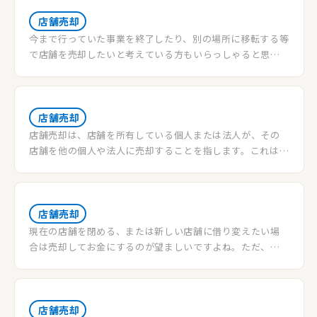
店舗売却
今まで行っていた事業を終了したり、別の場所に移転する等
で店舗を売却したいと考えている方もいらっしゃると思い
ます。一般的な住居と違って店舗はそのまま使い続けるとい
う事は多くはありません。その為、売却する際にどのよう
な手順や方法があるのかを予め把握しておく事で順調に物
件の売買を行う事が出来ます。この記事では店舗売却の方法
店舗売却
や費用について説明していきます。参考にして頂けると幸い
店舗売却は、店舗を所有している個人または法人が、その
です。
店舗を他の個人や法人に売却することを指します。これは、
事業の規模縮小、事業の撤退、新たなビジネスチャンスの
追求、経済的な必要性など、さまざまな理由に基づいて行わ
れることがあります。
店舗売却
現在の店舗を閉める、または新しい店舗に借り変えたい場
合は売却してお金にするのが望ましいですよね。ただ、ど
うやって店舗を売ればいいのか、一体どれくらいの売却価
格がつくのかわかりません。そこで今回は店舗売却のやり
方やおおまかな相場を詳しく解説していきます。
店舗売却