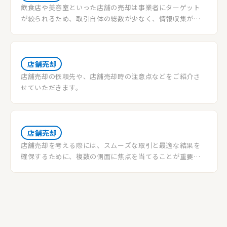
飲食店や美容室といった店舗の売却は事業者にターゲット
が絞られるため、取引自体の総数が少なく、情報収集が難
しいという方が多くいます。この記事では店舗の売却を考え
てる方へ、より高額で店舗売却をするために基礎知識やポ
イントを紹介します。
店舗売却
店舗売却の依頼先や、店舗売却時の注意点などをご紹介さ
せていただきます。
店舗売却
店舗売却を考える際には、スムーズな取引と最適な結果を
確保するために、複数の側面に焦点を当てることが重要で
す。店舗売却は単に買い手を見つけるだけではありません。
市場の状況、店舗の価値、不動産取引における法的複雑性
を戦略的に理解する必要があります。