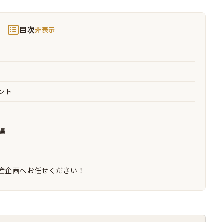
目次
非表示
ント
編
産企画へお任せください！