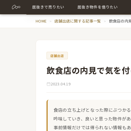
居抜きで売りたい
居抜き物件を借りたい
売却について詳しく
HOME
店舗出店に関する記事一覧
居抜き物件について詳しく
飲食店の内
売却に関する記事
出店に関する記事
店舗出店
飲食店の内見で気を付
2023.04.19
食店の立ち上げとなった際にぶつか
吟味していき、良いと思った物件が
事前情報だけでは得られない情報も