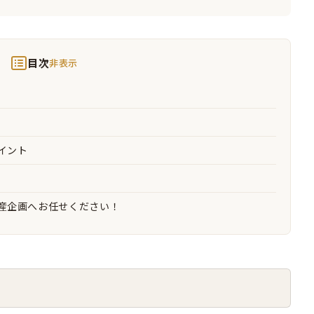
目次
非表示
イント
産企画へお任せください！