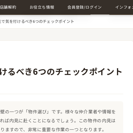
店舗解約
お役立ち情報
会員登録/ログイン
インフォ
見で気を付けるべき6つのチェックポイント
店舗解約について詳しく
店舗に関する記事一覧
会員登録
成約事例
解約に関する記事
ログイン
会社概要
お問い合
けるべき6つのチェックポイント
る壁の一つが「物件選び」です。様々な仲介業者や情報を
あれば内見に赴くことになるでしょう。この物件の内見は
ありますので、非常に重要な作業の一つとなります。