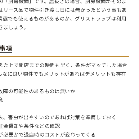
の「厨房設備」です。居抜きの場合、厨房設備がそのま
はリース品で物件引き渡し日には無かったという事もあ
業態でも使えるものがあるのか、グリストラップは利用
きましょう。
事項
えた上で開店までの時間も早く、条件がマッチした場合
んなに良い物件でもメリットがあればデメリットも存在
故障の可能性のあるものは無いか
意
法、害虫が出やすいのであれば対策を準備しておく
証金償却や条件などの確認
が必要かで退店時のコストが変わってくる