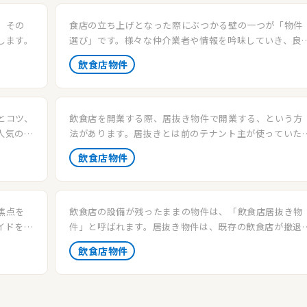
。その
食店の立ち上げとなった際にぶつかる壁の一つが「物件
します。
選び」です。様々な仲介業者や情報を吟味していき、良
と思った物件があれば内見に赴くことになるでしょう。
飲食店物件
の物件の内見は事前情報だけでは得られない情報もあり
ますので、非常に重要な作業の一つとなります。
とコツ、
飲食店を開業する際、居抜き物件で開業する、という方
人気の居
法があります。居抜きとは前のテナント主が使っていた
介しま
備や内装などがそのまま残されている物件の事です。こ
飲食店物件
記事では居抜きで飲食店を始める際のメリットや注意
点、居抜き物件の種類などを紹介していきたいと思いま
す。
焦点を
飲食店の設備が残ったままの物件は、「飲食店居抜き物
イドを提
件」と呼ばれます。居抜き物件は、既存の飲食店が撤退
ェックリ
たは移転した後に、そのままの状態で新たな飲食店が入
飲食店物件
居することを意味します。