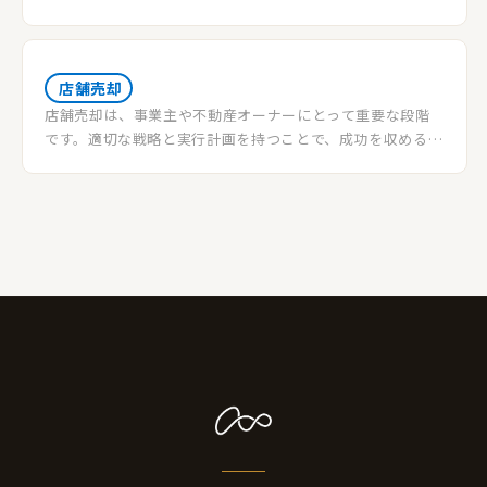
うやって店舗を売ればいいのか、一体どれくらいの売却価
格がつくのかわかりません。そこで今回は店舗売却のやり
方やおおまかな相場を詳しく解説していきます。
店舗売却
店舗売却は、事業主や不動産オーナーにとって重要な段階
です。適切な戦略と実行計画を持つことで、成功を収めるこ
とができます。以下では、店舗売却に関するポイントと成功
のためのステップを紹介します。