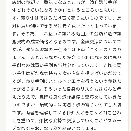
店舗の売却で一番気になるところが「造作譲渡金が一
体どれぐらいになるのか」というところかと思いま
す。売り側はできるだけ高く売りたいものですし、反
対に買い側はできるだけ安く買いたいと思っていま
す。その為、「お互いに譲れる範囲」の金額が造作譲
渡契約の成立価格となるのです。金額交渉についてで
すが、強気な姿勢の一点張りは正直「全く」まとまり
ません。まとまらなかった場合に不利になるのは売り
手側なのは買い手側も当然分かっています。それに買
い手側は新たな気持ちで次の店舗を探せばいいだけで
すが、売り手側はスケルトン工事を行うという義務だ
けが残ります。そういった自身のリスクもきちんと考
えたうえで、気持ち良く造作譲渡の交渉をしていきた
いのですが、最終的には両者の歩み寄りがとても大切
です。両者を理解している仲介人ときちんと打ち合わ
せを重ねて、柔軟な姿勢で交渉していくことがスムー
ズな取引をおこなう為の秘訣となります。