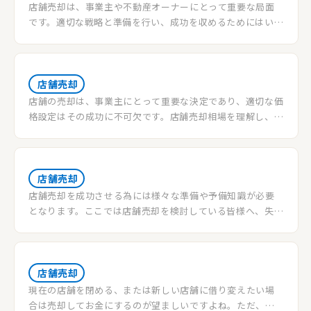
店舗売却は、事業主や不動産オーナーにとって重要な局面
です。適切な戦略と準備を行い、成功を収めるためにはいく
つかの重要な要素があります。以下では、店舗売却のプロセ
スと成功の鍵を解説します。
店舗売却
店舗の売却は、事業主にとって重要な決定であり、適切な価
格設定はその成功に不可欠です。店舗売却相場を理解し、最
適な価格での売却を目指すためには、さまざまな要因を考
慮する必要があります。この記事では、店舗売却相場の決定
要因や価格の最適化戦略について詳しく解説します。
店舗売却
店舗売却を成功させる為には様々な準備や予備知識が必要
となります。ここでは店舗売却を検討している皆様へ、失敗
しない店舗売却の流れをお伝えしていきます。
店舗売却
現在の店舗を閉める、または新しい店舗に借り変えたい場
合は売却してお金にするのが望ましいですよね。ただ、ど