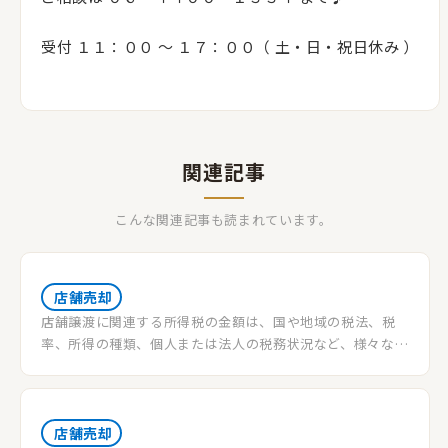
受付 １１：００ 〜 １７：００（ 土・日・祝日休み ）
関連記事
こんな関連記事も読まれています。
店舗売却
店舗譲渡に関連する所得税の金額は、国や地域の税法、税
率、所得の種類、個人または法人の税務状況など、様々な要
素によって異なります。また、店舗の所有期間や資産の取得
原価、譲渡価格、その他の所得や損失の要素も考慮する必
要があります。
店舗売却