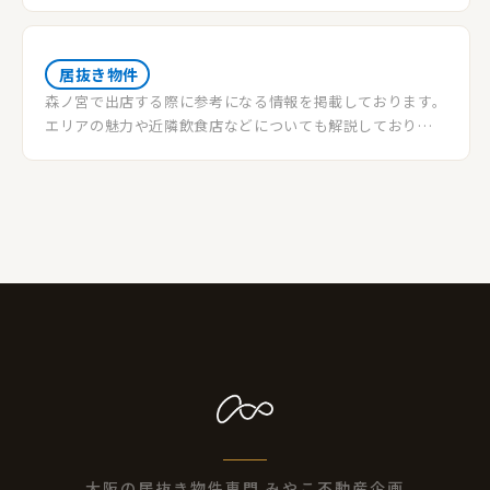
スケルトン物件との比較を通じて、最適な物件選びの手助け
をします。
居抜き物件
森ノ宮で出店する際に参考になる情報を掲載しております。
エリアの魅力や近隣飲食店などについても解説しておりま
す。物件情報希望の方はご登録を♪
大阪の居抜き物件専門 みやこ不動産企画