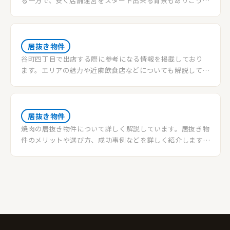
る一方で、安く店舗運営をスタート出来る背景もありこうい
った居抜き物件は増えています。その居抜き物件を貸し出す
側のオーナーから見るメリットやデメリットを当記事では
解説します。
居抜き物件
谷町四丁目で出店する際に参考になる情報を掲載しており
ます。エリアの魅力や近隣飲食店などについても解説してお
ります。物件情報希望の方はご登録を♪
居抜き物件
焼肉の居抜き物件について詳しく解説しています。居抜き物
件のメリットや選び方、成功事例などを詳しく紹介します。
物件情報希望の方はご登録を♪