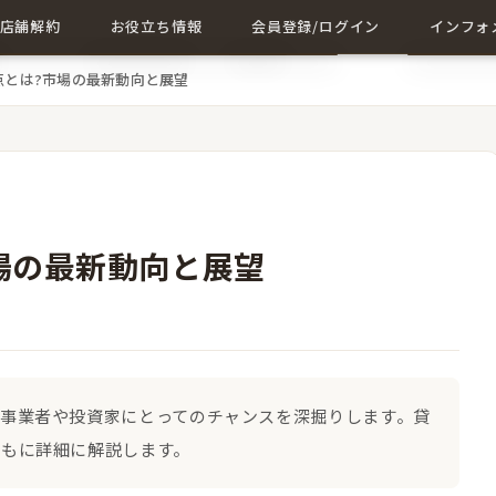
店舗解約
お役立ち情報
会員登録/ログイン
インフォ
点とは?市場の最新動向と展望
店舗解約について詳しく
店舗に関する記事一覧
会員登録
成約事例
解約に関する記事
ログイン
会社概要
お問い合
場の最新動向と展望
事業者や投資家にとってのチャンスを深掘りします。貸
ともに詳細に解説します。