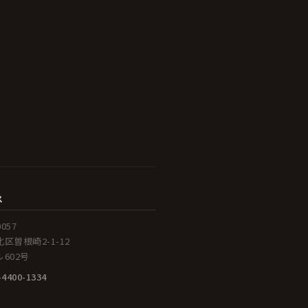
ス
0057
区曽根崎2-1-12
602号
-4400-1334