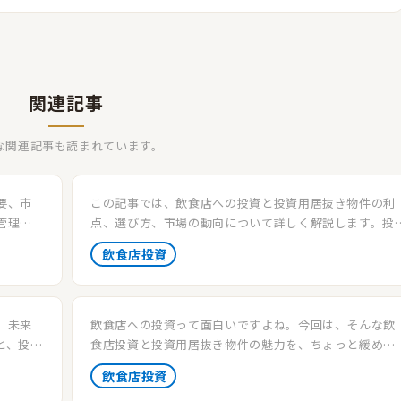
関連記事
な関連記事も読まれています。
要、市
この記事では、飲食店への投資と投資用居抜き物件の利
管理、
点、選び方、市場の動向について詳しく解説します。投
飲食店投
の魅力を最大限に活かす方法を探求し、投資成功への道
飲食店投資
を案内します。
、未来
飲食店への投資って面白いですよね。今回は、そんな飲
と、投資
食店投資と投資用居抜き物件の魅力を、ちょっと緩めに
します。
ガイドします。投資初心者もベテランも、この記事で新
飲食店投資
な発見をしてみてくださいね。