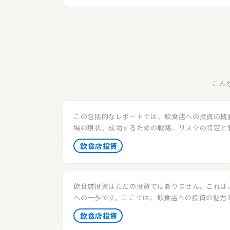
こん
この包括的なレポートでは、飲食店への投資の概
場の現状、成功するための戦略、リスクの特定と
将来の展望について詳しく解説します。投資家が
飲食店投資
資で成功を収めるための重要情報を提供します。
飲食店投資はただの投資ではありません。これは
への一歩です。ここでは、飲食店への投資の魅力
用居抜き物件を使った賢いスタートの方法を紹介
飲食店投資