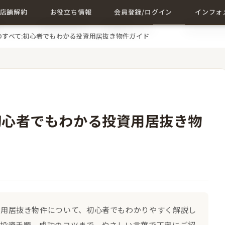
店舗解約
お役立ち情報
会員登録/ログイン
インフォ
のすべて:初心者でもわかる投資用居抜き物件ガイド
店舗解約について詳しく
店舗に関する記事一覧
会員登録
成約事例
解約に関する記事
ログイン
会社概要
お問い合
初心者でもわかる投資用居抜き物
資用居抜き物件について、初心者でもわかりやすく解説し
の投資手順、成功のコツまで、やさしい言葉で丁寧にご紹