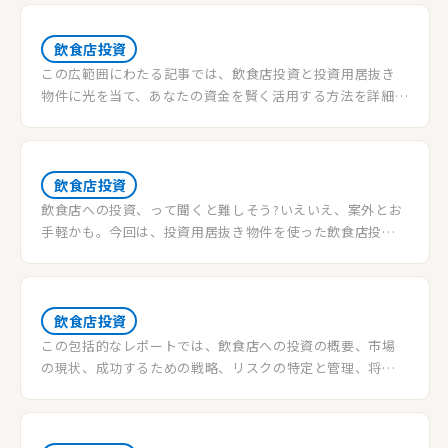
飲食店投資
この広範囲にわたる記事では、飲食店投資と投資用居抜き
物件に光を当て、あなたの資金を賢く活用する方法を詳細に
解説します。投資用飲食店への投資がなぜ高リターンの機会
を提供するのか、その秘密を明かします。
飲食店投資
飲食店への投資、って聞くと難しそう?いえいえ、案外とお
手軽かも。今回は、投資用居抜き物件を使った飲食店投資
のいろはをわかりやすく解説します。ちょっとしたコツで、
あなたも飲食店オーナーの仲間入り!
飲食店投資
この包括的なレポートでは、飲食店への投資の概要、市場
の現状、成功するための戦略、リスクの特定と管理、将来
の展望について詳しく解説します。投資家が飲食店投資で成
功を収めるための重要情報を提供します。