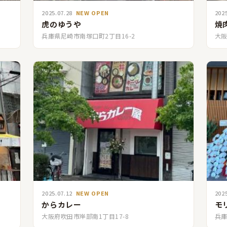
2025.07.28
NEW OPEN
202
虎のゆうや
焼
兵庫県尼崎市南塚口町2丁目16-2
大阪
2025.07.12
NEW OPEN
202
からカレー
モ
大阪府吹田市岸部南1丁目17-8
兵庫