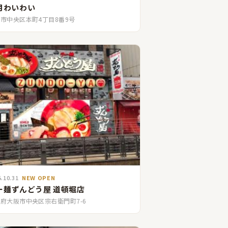
月わいわい
市中央区本町4丁目8番9号
5.10.31
NEW OPEN
ー麺ずんどう屋 道頓堀店
府大阪市中央区宗右衛門町7-6