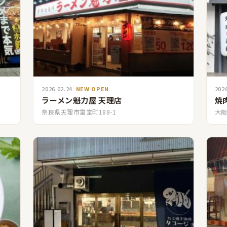
2026.02.24
NEW OPEN
202
ラーメン魁力屋 天理店
焼
奈良県天理市富堂町188-1
大阪