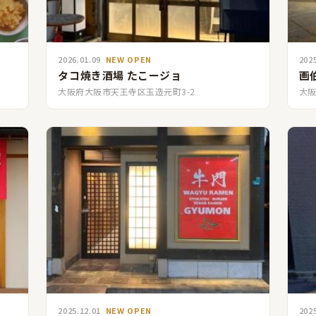
2026.01.09
NEW OPEN
202
タコ焼き酒場 たこージョ
画伯
大阪府大阪市天王寺区玉造元町3-2
大阪
2025.12.01
NEW OPEN
202