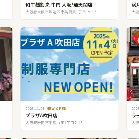
和牛麺割烹 牛門 大阪/通天閣店
満
大阪府大阪市浪速区恵美須東1丁目19-16
大阪
2025.11.04
NEW OPEN
202
プラザA吹田店
ラ
大阪府吹田市千里山東1丁目7-13
大阪