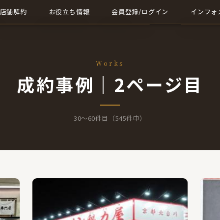
店舗解約
お役立ち情報
会員登録/ログイン
インフォ
店舗解約について詳しく
店舗に関する記事一覧
会員登録
成約事例
解約に関する記事
ログイン
会社概要
Works
成約事例｜2ページ目
お問い合
30〜60件目（545件中）