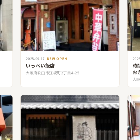
2025.09.17
NEW OPEN
202
いっぺい飯店
時
お
大阪府吹田市江坂町2丁目4-25
大阪