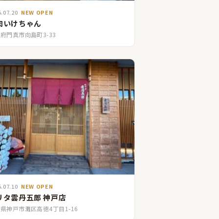
5.07.20
NEW OPEN
肉いけちゃん
府門真市向島町3-33
5.07.10
NEW OPEN
リタ雲丹五郎 神戸店
県神戸市灘区高徳4丁目1-16