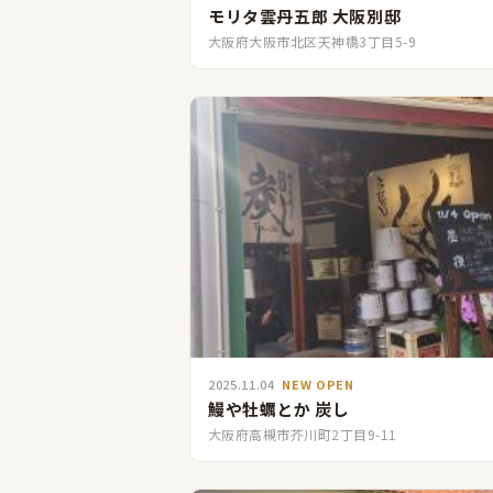
モリタ雲丹五郎 大阪別邸
大阪府大阪市北区天神橋3丁目5-9
2025.11.04
NEW OPEN
鰻や牡蠣とか 炭し
大阪府高槻市芥川町2丁目9-11