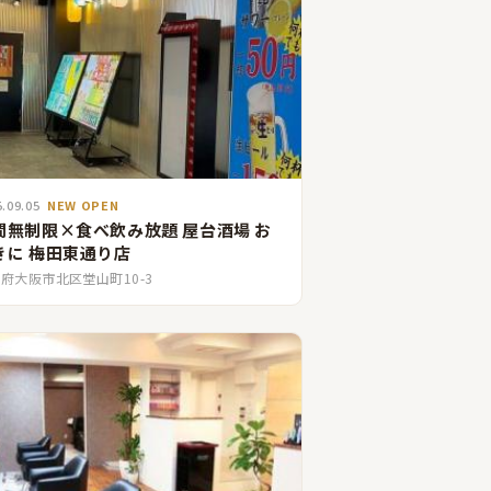
5.09.05
NEW OPEN
間無制限×食べ飲み放題 屋台酒場 お
きに 梅田東通り店
府大阪市北区堂山町10-3