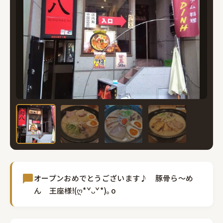
オープンおめでとうございます♪ 豚骨ら～め
ん 王座様!(ღ*ˇᴗˇ*)｡o