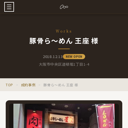
Works
豚骨ら～めん 王座 様
2018.12.13
NEW OPEN
大阪市中央区道頓堀1丁目1-4
TOP
>
成約事例
>
豚骨ら～めん 王座 様