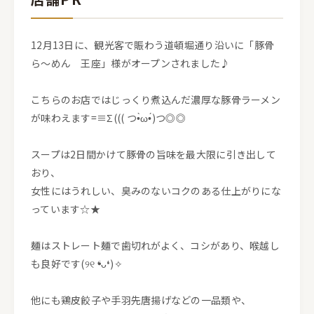
12月13日に、観光客で賑わう道頓堀通り沿いに「豚骨
ら～めん 王座」様がオープンされました♪
こちらのお店ではじっくり煮込んだ濃厚な豚骨ラーメン
が味わえます=≡Σ((( つ•̀ω•́)つ◎◎
スープは2日間かけて豚骨の旨味を最大限に引き出して
おり、
女性にはうれしい、臭みのないコクのある仕上がりにな
っています☆★
麺はストレート麺で歯切れがよく、コシがあり、喉越し
も良好です(୨୧ ❛ᴗ❛)✧
他にも鶏皮餃子や手羽先唐揚げなどの一品類や、