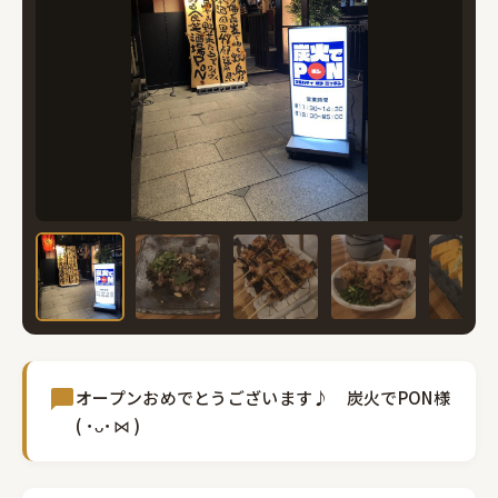
オープンおめでとうございます♪ 炭火でPON様
( ･ᴗ･⋈ )