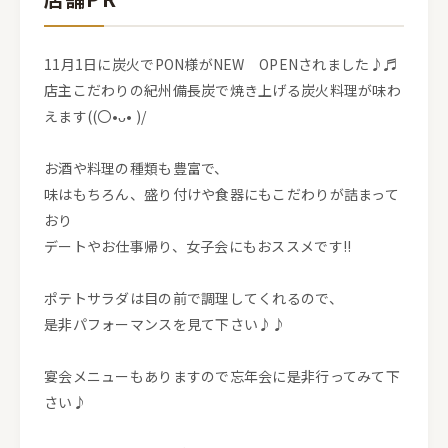
11月1日に炭火でPON様がNEW OPENされました♪♬
店主こだわりの紀州備長炭で焼き上げる炭火料理が味わ
えます((〇•ᴗ• )/
お酒や料理の種類も豊富で、
味はもちろん、盛り付けや食器にもこだわりが詰まって
おり
デートやお仕事帰り、女子会にもおススメです!!
ポテトサラダは目の前で調理してくれるので、
是非パフォーマンスを見て下さい♪♪
宴会メニューもありますので忘年会に是非行ってみて下
さい♪