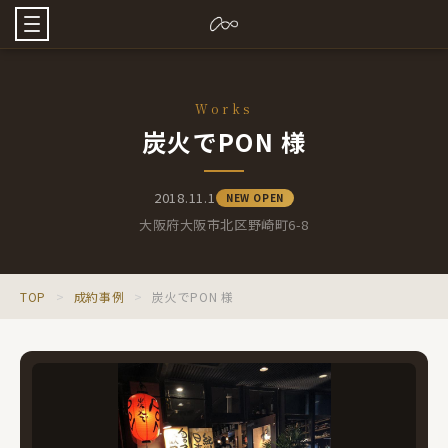
Works
炭火でPON 様
2018.11.1
NEW OPEN
大阪府大阪市北区野崎町6-8
TOP
>
成約事例
>
炭火でPON 様