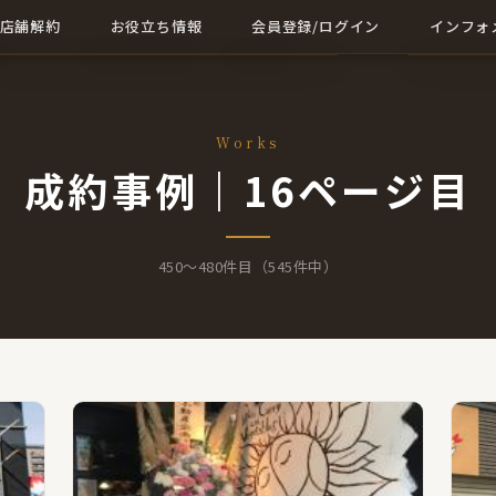
店舗解約
お役立ち情報
会員登録/ログイン
インフォ
店舗解約について詳しく
店舗に関する記事一覧
会員登録
成約事例
解約に関する記事
ログイン
会社概要
Works
成約事例｜16ページ目
お問い合
450〜480件目（545件中）