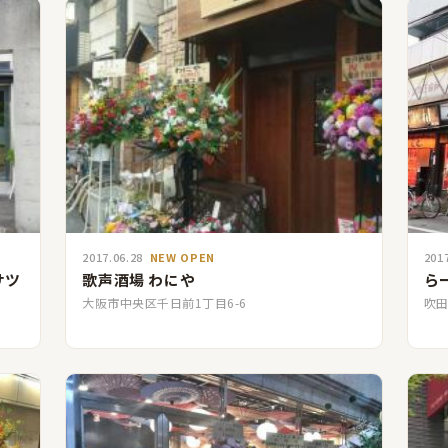
2017.06.28
NEW OPEN
201
 サツ
歌声酒場 わにや
ら
大阪市中央区千日前1丁目6-6
吹田