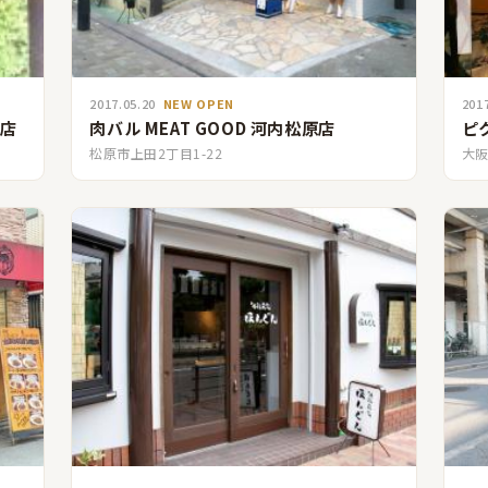
2017.05.20
NEW OPEN
201
中店
肉バル MEAT GOOD 河内松原店
ピ
松原市上田2丁目1-22
大阪