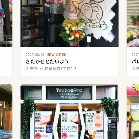
2017.08.29
NEW OPEN
201
きたかぜとたいよう
パ
大阪市中央区鎗屋町1丁目3-7
大阪