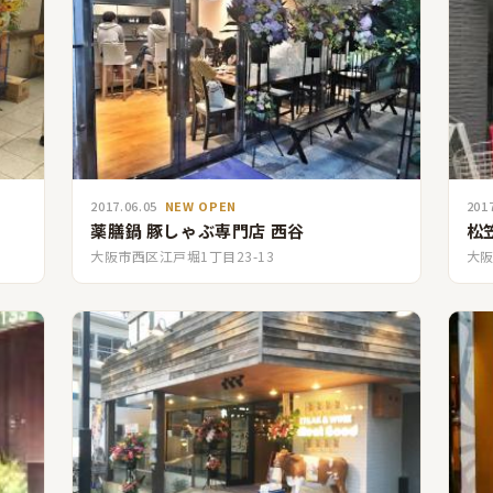
2017.06.05
NEW OPEN
201
薬膳鍋 豚しゃぶ専門店 西谷
松笠
大阪市西区江戸堀1丁目23-13
大阪