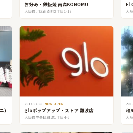
お好み・鉄板焼 南森KONOMU
El
大阪市北区南森町2丁目1-18
大阪
2017.07.05
NEW OPEN
201
ニ)
gloポップアップ・ストア 難波店
和
大阪市中央区難波1丁目4-6
大阪