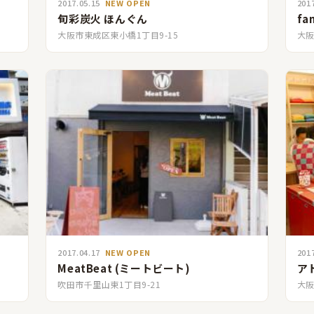
2017.05.15
NEW OPEN
201
旬彩炭火 ほんぐん
fa
大阪市東成区東小橋1丁目9-15
大阪
2017.04.17
NEW OPEN
201
MeatBeat (ミートビート)
ア
吹田市千里山東1丁目9-21
大阪