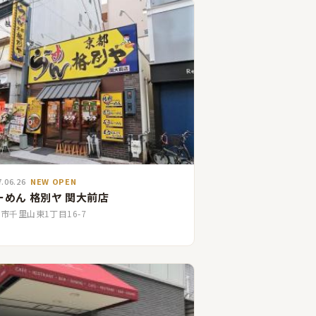
7.06.26
NEW OPEN
ーめん 格別ヤ 関大前店
市千里山東1丁目16-7