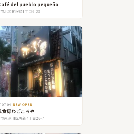
 Café del pueblo pequeño
市北区曾根崎1丁目6-23
7.07.04
NEW OPEN
風食房わごころや
市東淀川区豊新4丁目26-7