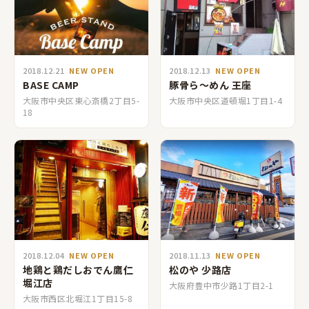
2018.12.21
NEW OPEN
2018.12.13
NEW OPEN
BASE CAMP
豚骨ら～めん 王座
大阪市中央区東心斎橋2丁目5-
大阪市中央区道頓堀1丁目1-4
18
2018.12.04
NEW OPEN
2018.11.13
NEW OPEN
地鶏と鶏だしおでん鷹仁
松のや 少路店
堀江店
大阪府豊中市少路1丁目2-1
大阪市西区北堀江1丁目15-8