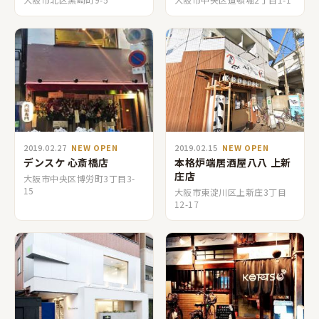
2019.02.27
NEW OPEN
2019.02.15
NEW OPEN
デンスケ 心斎橋店
本格炉端居酒屋八八 上新
庄店
大阪市中央区博労町3丁目3-
15
大阪市東淀川区上新庄3丁目
12-17