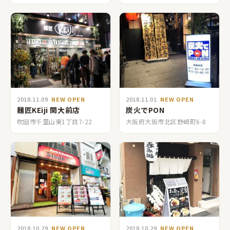
2018.11.09
NEW OPEN
2018.11.01
NEW OPEN
麺匠KEiji 関大前店
炭火でPON
吹田市千里山東1丁目7-22
大阪府大阪市北区野崎町6-8
2018.10.29
NEW OPEN
2018.10.29
NEW OPEN