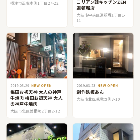
コリアン韓キッチンZEN
摂津市正雀本町1丁目27-22
道頓堀店
大阪市中央区道頓堀1丁目1-
11
2019.03.29
NEW OPEN
2019.03.23
NEW OPEN
梅田お初天神 大人の神戸
創作鉄板あん
牛焼肉 梅田お初天神 大人
大阪市北区兎我野町3-19
の神戸牛焼肉
大阪市北区曽根崎2丁目2-12