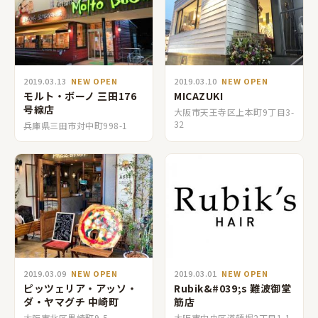
2019.03.13
NEW OPEN
2019.03.10
NEW OPEN
モルト・ボーノ 三田176
MICAZUKI
号線店
大阪市天王寺区上本町9丁目3-
32
兵庫県三田市対中町998-1
2019.03.09
NEW OPEN
2019.03.01
NEW OPEN
ピッツェリア・アッソ・
Rubik&#039;s 難波御堂
ダ・ヤマグチ 中崎町
筋店
大阪市北区黒崎町9-5
大阪市中央区道頓堀2丁目1-1