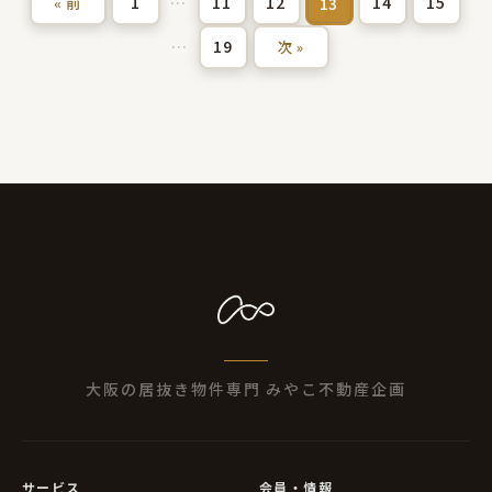
1
…
11
12
14
15
13
« 前
…
19
次 »
大阪の居抜き物件専門 みやこ不動産企画
サービス
会員・情報